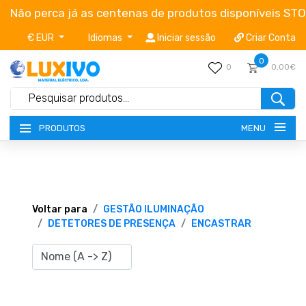
Não perca já as centenas de produtos disponíveis ST
€ EUR
Idiomas
Iniciar sessão
Criar Conta
0
0
0,00€
MENU
PRODUTOS
NOVIDADES
TERMOS E CONDIÇÕES
Voltar para
GESTÃO ILUMINAÇÃO
DETETORES DE PRESENÇA
ENCASTRAR
CATÁLOGOS
CAMPANHAS