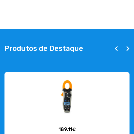
EMPRESA
CONTACTOS
263 710 898
geral@luxivo.pt
Produtos de Destaque
189,11€