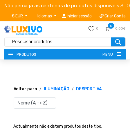
Não perca já as centenas de produtos disponíveis ST
€ EUR
Idiomas
Iniciar sessão
Criar Conta
0
0
0,00€
MENU
PRODUTOS
NOVIDADES
TERMOS E CONDIÇÕES
Voltar para
ILUMINAÇÃO
DESPORTIVA
CATÁLOGOS
CAMPANHAS
Actualmente não existem produtos deste tipo.