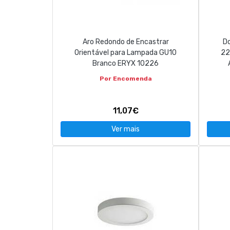
CONTACTOS
Aro Redondo de Encastrar
D
263 710 898
geral@luxivo.pt
Orientável para Lampada GU10
22
Branco ERYX 10226
Por Encomenda
11,07€
Ver mais