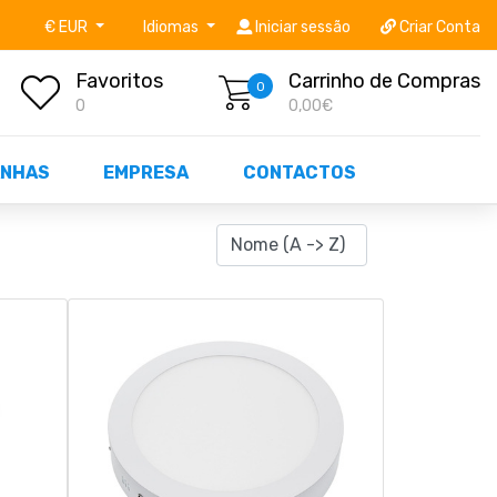
níveis STOCK OFF!
Não perca já as centenas de prod
€ EUR
Idiomas
Iniciar sessão
Criar Conta
Favoritos
Carrinho de Compras
0
0
0,00€
NHAS
EMPRESA
CONTACTOS