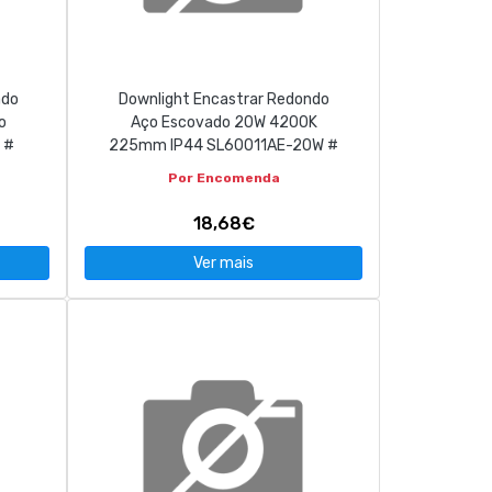
ado
Downlight Encastrar Redondo
o
Aço Escovado 20W 4200K
 #
225mm IP44 SL60011AE-20W #
Por Encomenda
18,68€
Ver mais