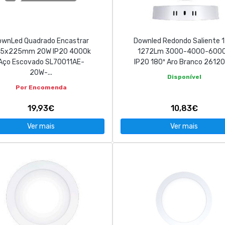
ownLed Quadrado Encastrar
Downled Redondo Saliente 
5x225mm 20W IP20 4000k
1272Lm 3000-4000-600
Aço Escovado SL70011AE-
IP20 180º Aro Branco 261200
20W-...
Disponível
Por Encomenda
19,93€
10,83€
Ver mais
Ver mais