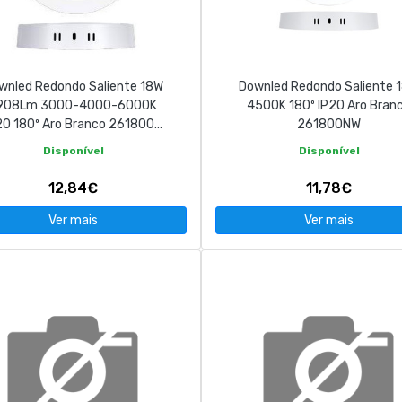
wnled Redondo Saliente 18W
Downled Redondo Saliente 
908Lm 3000-4000-6000K
4500K 180º IP20 Aro Bran
20 180º Aro Branco 261800...
261800NW
Disponível
Disponível
12,84€
11,78€
Ver mais
Ver mais