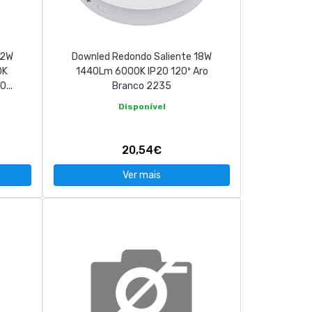
12W
Downled Redondo Saliente 18W
0K
1440Lm 6000K IP20 120º Aro
...
Branco 2235
Disponível
20,54€
Ver mais