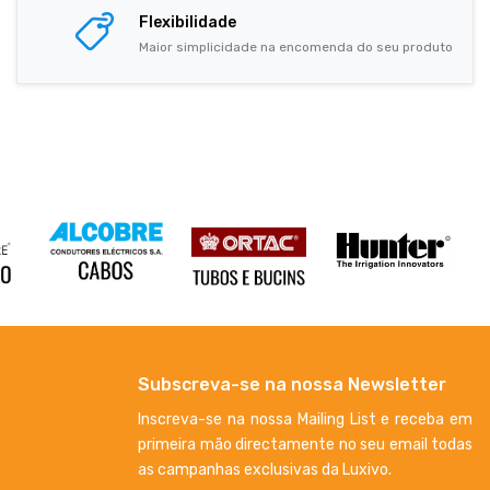
Flexibilidade
Maior simplicidade na encomenda do seu produto
Subscreva-se na nossa Newsletter
Inscreva-se na nossa Mailing List e receba em
primeira mão directamente no seu email todas
as campanhas exclusivas da Luxivo.