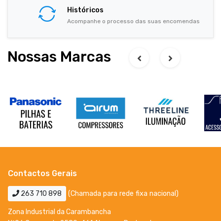
Históricos
Acompanhe o processo das suas encomendas
Nossas Marcas
Contactos Gerais
263 710 898
(Chamada para rede fixa nacional)
Zona Industrial da Carambancha