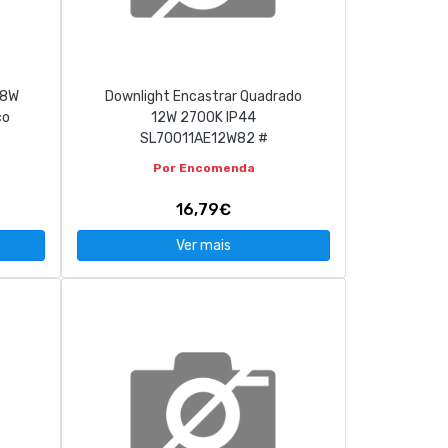
18W
Downlight Encastrar Quadrado
co
12W 2700K IP44
SL70011AE12W82 #
Por Encomenda
16,79€
Ver mais