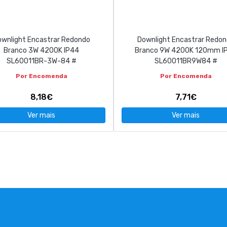
wnlight Encastrar Redondo
Downlight Encastrar Redo
Branco 3W 4200K IP44
Branco 9W 4200K 120mm I
SL60011BR-3W-84 #
SL60011BR9W84 #
Por Encomenda
Por Encomenda
8,18€
7,71€
Ver mais
Ver mais