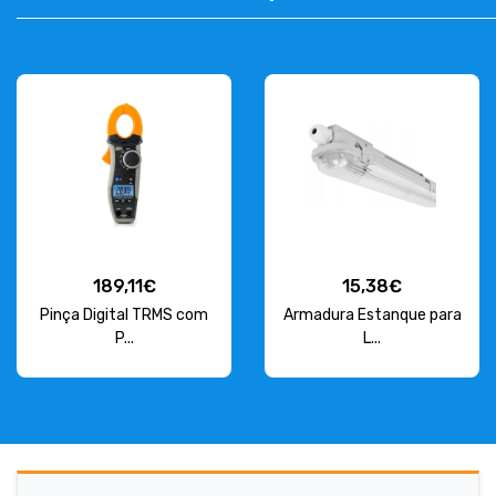
189,11€
15,38€
Pinça Digital TRMS com
Armadura Estanque para
P...
L...