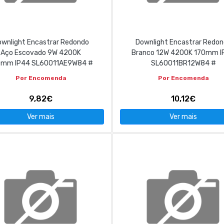
wnlight Encastrar Redondo
Downlight Encastrar Redo
Aço Escovado 9W 4200K
Branco 12W 4200K 170mm I
0mm IP44 SL60011AE9W84 #
SL60011BR12W84 #
Por Encomenda
Por Encomenda
9,82€
10,12€
Ver mais
Ver mais