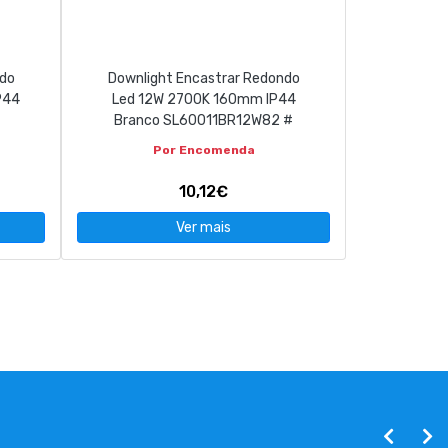
ndo
Downlight Encastrar Redondo
P44
Led 12W 2700K 160mm IP44
Branco SL60011BR12W82 #
Por Encomenda
10,12€
Ver mais