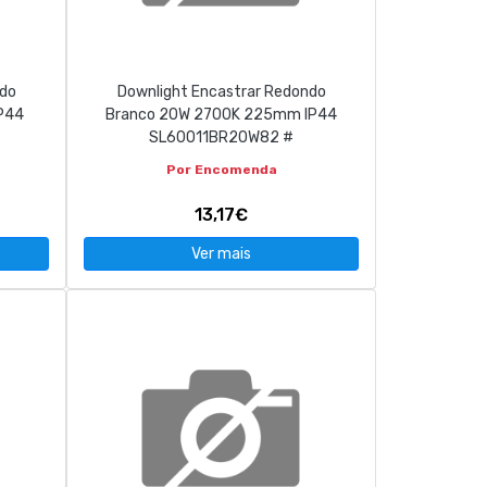
ndo
Downlight Encastrar Redondo
P44
Branco 20W 2700K 225mm IP44
SL60011BR20W82 #
Por Encomenda
13,17€
Ver mais