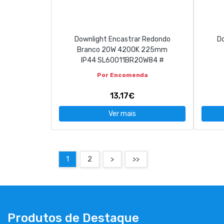
Downlight Encastrar Redondo
Do
Branco 20W 4200K 225mm
IP44 SL60011BR20W84 #
Por Encomenda
13,17€
Ver mais
1
2
>
>>
Produtos de Destaque