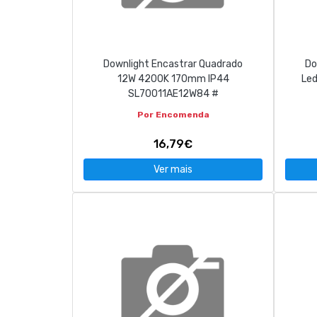
Downlight Encastrar Quadrado
Do
12W 4200K 170mm IP44
Le
SL70011AE12W84 #
Por Encomenda
16,79€
Ver mais