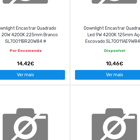
wnlight Encastrar Quadrado
Downlight Encastrar Quadr
d 20W 4200K 225mm Branco
Led 9W 4200K 125mm Aç
SL70011BR20W84 #
Escovado SL70011AE9W84
Por Encomenda
Disponível
14,42€
10,46€
Ver mais
Ver mais