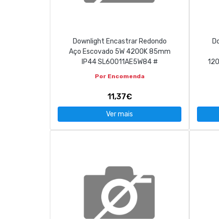
Downlight Encastrar Redondo
Do
Aço Escovado 5W 4200K 85mm
IP44 SL60011AE5W84 #
12
Por Encomenda
11,37€
Ver mais