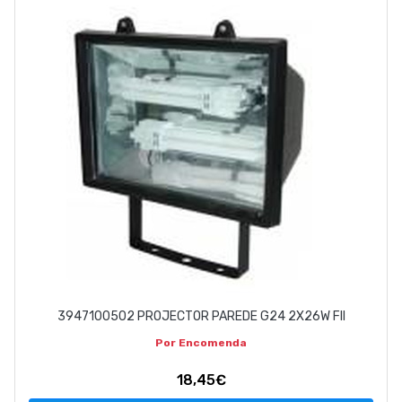
EMPRESA
CONTACTOS
263 710 898
geral@luxivo.pt
3947100502 PROJECTOR PAREDE G24 2X26W FII
Por Encomenda
18,45€