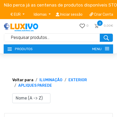
Não perca já as centenas de produtos disponíveis ST
€ EUR
Idiomas
Iniciar sessão
Criar Conta
0
0
0,00€
MENU
PRODUTOS
NOVIDADES
TERMOS E CONDIÇÕES
Voltar para
ILUMINAÇÃO
EXTERIOR
APLIQUES PAREDE
CATÁLOGOS
CAMPANHAS