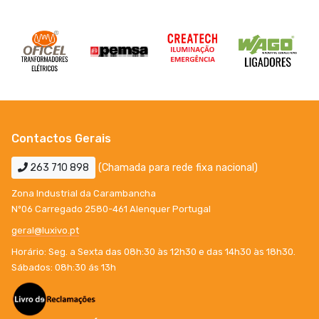
Contactos Gerais
263 710 898
(Chamada para rede fixa nacional)
Zona Industrial da Carambancha
Nº06 Carregado 2580-461 Alenquer Portugal
geral@luxivo.pt
Horário: Seg. a Sexta das 08h:30 às 12h30 e das 14h30 às 18h30.
Sábados: 08h:30 ás 13h