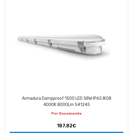
EMPRESA
CONTACTOS
263 710 898
geral@luxivo.pt
Armadura Dampproof 1500 LED 58W IP65 IK08
4000K 8000Lm 541245
Por Encomenda
187,82€