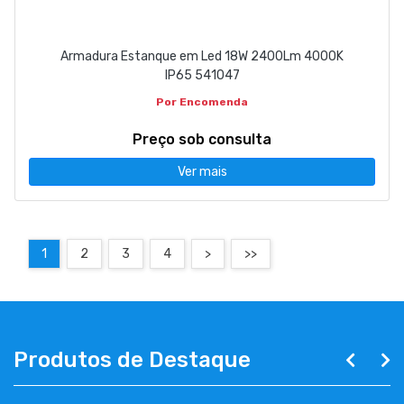
Armadura Estanque em Led 18W 2400Lm 4000K
IP65 541047
Por Encomenda
Preço sob consulta
Ver mais
1
2
3
4
>
>>
Produtos de Destaque