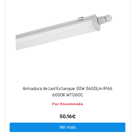
Armadura de Led Estanque 30W 3600Lm IP66
6000K WT060C
Por Encomenda
50,16€
Ver mais