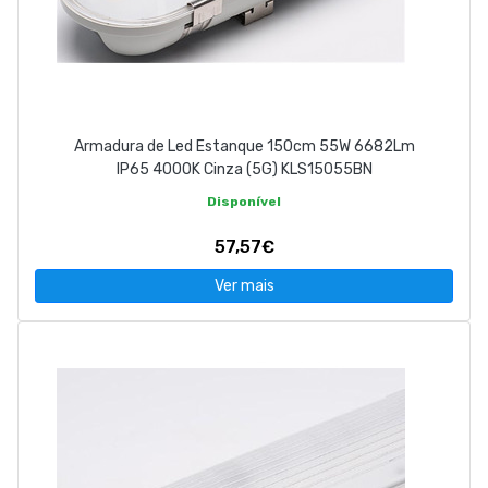
Armadura de Led Estanque 150cm 55W 6682Lm
IP65 4000K Cinza (5G) KLS15055BN
Disponível
57,57€
Ver mais