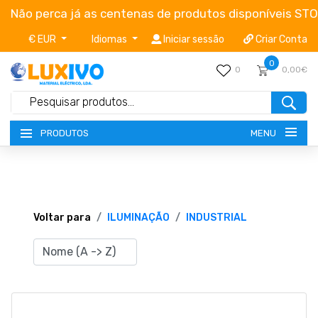
Não perca já as centenas de produtos disponíveis ST
€ EUR
Idiomas
Iniciar sessão
Criar Conta
0
0
0,00€
MENU
PRODUTOS
NOVIDADES
TERMOS E CONDIÇÕES
Voltar para
ILUMINAÇÃO
INDUSTRIAL
CATÁLOGOS
CAMPANHAS