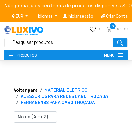
Não perca já as centenas de produtos disponíveis ST
€ EUR
Idiomas
Iniciar sessão
Criar Conta
0
0
0,00€
MENU
PRODUTOS
NOVIDADES
TERMOS E CONDIÇÕES
Voltar para
MATERIAL ELÉTRICO
ACESSÓRIOS PARA REDES CABO TROÇADA
FERRAGENSS PARA CABO TROÇADA
CATÁLOGOS
CAMPANHAS