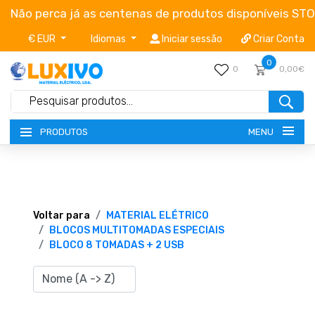
Não perca já as centenas de produtos disponíveis ST
€ EUR
Idiomas
Iniciar sessão
Criar Conta
0
0
0,00€
MENU
PRODUTOS
NOVIDADES
TERMOS E CONDIÇÕES
Voltar para
MATERIAL ELÉTRICO
BLOCOS MULTITOMADAS ESPECIAIS
BLOCO 8 TOMADAS + 2 USB
CATÁLOGOS
CAMPANHAS