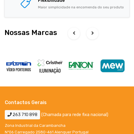
Flexibilidade
Maior simplicidade na encomenda do seu produto
Nossas Marcas
Contactos Gerais
263 710 898
(Chamada para rede fixa nacional)
Zona Industrial da Carambancha
Nº06 Carregado 2580-461 Alenquer Portugal