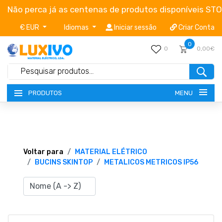
Não perca já as centenas de produtos disponíveis ST
€ EUR
Idiomas
Iniciar sessão
Criar Conta
0
0
0,00€
MENU
PRODUTOS
NOVIDADES
TERMOS E CONDIÇÕES
Voltar para
MATERIAL ELÉTRICO
BUCINS SKINTOP
METALICOS METRICOS IP56
CATÁLOGOS
CAMPANHAS