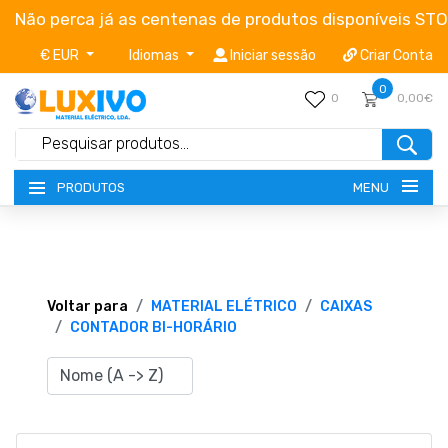
Não perca já as centenas de produtos disponíveis ST
€ EUR
Idiomas
Iniciar sessão
Criar Conta
0
0
0,00€
MENU
PRODUTOS
NOVIDADES
TERMOS E CONDIÇÕES
Voltar para
MATERIAL ELÉTRICO
CAIXAS
CONTADOR BI-HORÁRIO
CATÁLOGOS
CAMPANHAS