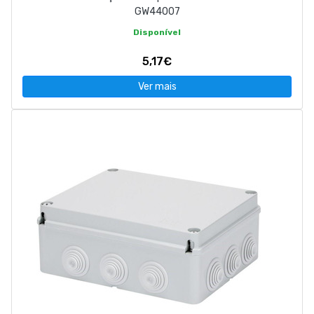
GW44007
Disponível
5,17€
Ver mais