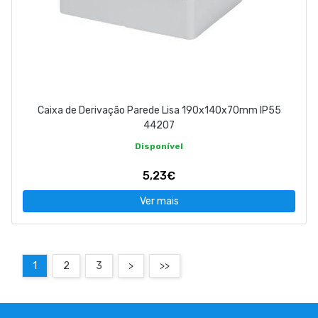
Caixa de Derivação Parede Lisa 190x140x70mm IP55
44207
Disponível
5,23€
Ver mais
1
2
3
>
>>