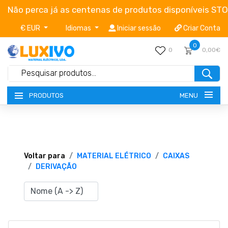
Não perca já as centenas de produtos disponíveis ST
€ EUR
Idiomas
Iniciar sessão
Criar Conta
0
0
0,00€
MENU
PRODUTOS
NOVIDADES
TERMOS E CONDIÇÕES
Voltar para
MATERIAL ELÉTRICO
CAIXAS
DERIVAÇÃO
CATÁLOGOS
CAMPANHAS