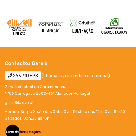
Contactos Gerais
263 710 898
(Chamada para rede fixa nacional)
Zona Industrial da Carambancha
Nº06 Carregado 2580-461 Alenquer Portugal
geral@luxivo.pt
Horário: Seg. a Sexta das 08h:30 às 12h30 e das 14h30 às 18h30.
Sábados: 08h:30 ás 13h