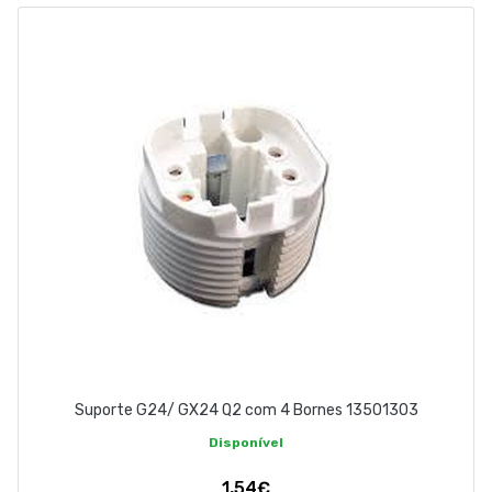
EMPRESA
CONTACTOS
263 710 898
geral@luxivo.pt
Suporte G24/ GX24 Q2 com 4 Bornes 13501303
Disponível
1,54€