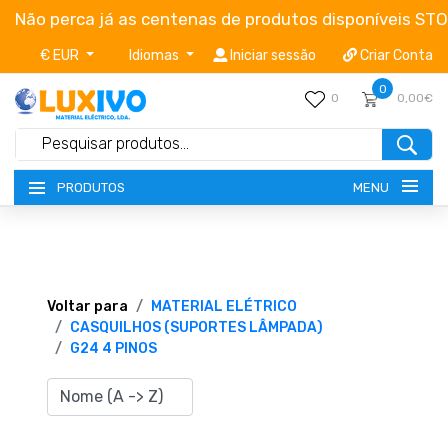
Não perca já as centenas de produtos disponíveis ST
€ EUR
Idiomas
Iniciar sessão
Criar Conta
0
0
0,00€
MENU
PRODUTOS
NOVIDADES
TERMOS E CONDIÇÕES
Voltar para
MATERIAL ELÉTRICO
CASQUILHOS (SUPORTES LÂMPADA)
G24 4 PINOS
CATÁLOGOS
CAMPANHAS