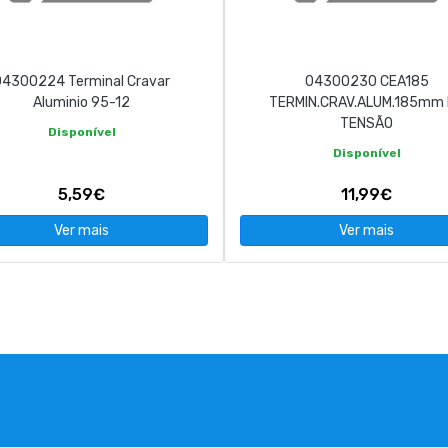
04300224 Terminal Cravar
04300230 CEA185
Aluminio 95-12
TERMIN.CRAV.ALUM.185mm
TENSÃO
Disponível
Disponível
5,59€
11,99€
Ver mais
Ver mais