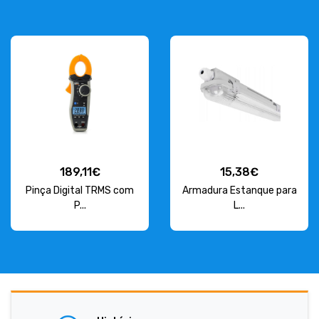
189,11€
15,38€
Pinça Digital TRMS com
Armadura Estanque para
P...
L...