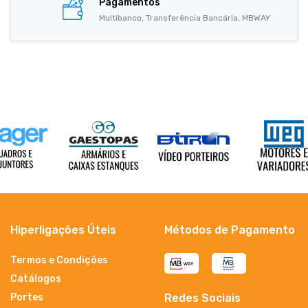
Pagamentos
Multibanco, Transferência Bancária, MBWAY
Hiperligações Úteis
Métodos de Pagamento
Termos e Condições
Catálogos
Portes
Redes Sociais