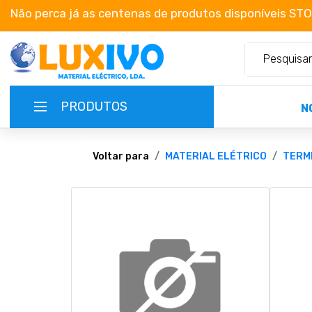
Não perca já as centenas de produtos disponíveis ST
PRODUTOS
N
NOVIDADES
Voltar para
MATERIAL ELÉTRICO
TERMI
TERMOS E CONDIÇÕES
CATÁLOGOS
CAMPANHAS
EMPRESA