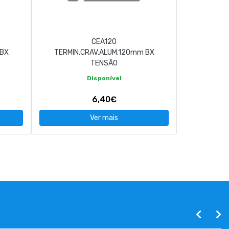
CEA120
 BX
TERMIN.CRAV.ALUM.120mm BX
TENSÃO
Disponível
6,40€
Ver mais