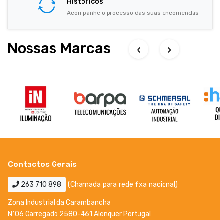
Históricos
Acompanhe o processo das suas encomendas
Nossas Marcas
Contactos Gerais
263 710 898
(Chamada para rede fixa nacional)
Zona Industrial da Carambancha
Nº06 Carregado 2580-461 Alenquer Portugal