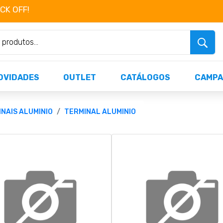
OCK OFF!
Não perca já as centenas de produtos dispo
OVIDADES
OUTLET
CATÁLOGOS
CAMPA
NAIS ALUMINIO
TERMINAL ALUMINIO