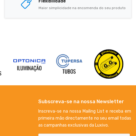
Flexibilidade
Maior simplicidade na encomenda do seu produto
Subscreva-se na nossa Newsletter
Inscreva-se na nossa Mailing List e receba em
primeira mão directamente no seu email todas
as campanhas exclusivas da Luxivo.