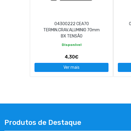
CONTACTOS
04300222 CEA70
263 710 898
geral@luxivo.pt
TERMIN.CRAV.ALUMINIO 70mm
BX TENSÃO
Disponível
4,30€
Ver mais
Produtos de Destaque