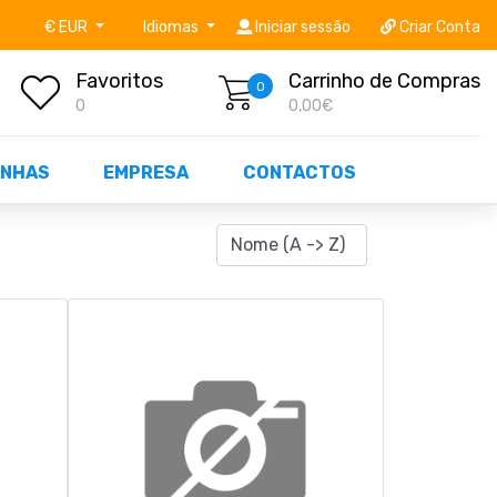
níveis STOCK OFF!
Não perca já as centenas de prod
€ EUR
Idiomas
Iniciar sessão
Criar Conta
Favoritos
Carrinho de Compras
0
0
0,00€
NHAS
EMPRESA
CONTACTOS