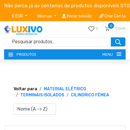
Não perca já as centenas de produtos disponíveis ST
€ EUR
Idiomas
Iniciar sessão
Criar Conta
0
0
0,00€
MENU
PRODUTOS
NOVIDADES
TERMOS E CONDIÇÕES
Voltar para
MATERIAL ELÉTRICO
TERMINAIS ISOLADOS
CILINDRICO FÊMEA
CATÁLOGOS
CAMPANHAS