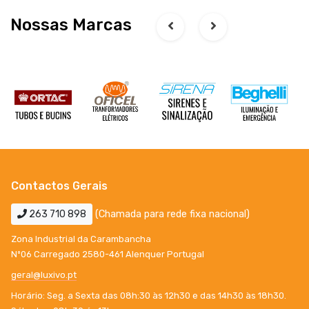
Nossas Marcas
Contactos Gerais
263 710 898
(Chamada para rede fixa nacional)
Zona Industrial da Carambancha
Nº06 Carregado 2580-461 Alenquer Portugal
geral@luxivo.pt
Horário: Seg. a Sexta das 08h:30 às 12h30 e das 14h30 às 18h30.