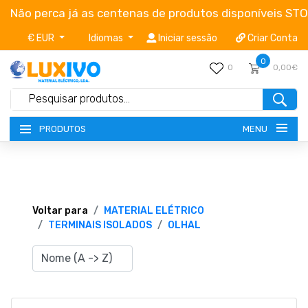
Não perca já as centenas de produtos disponíveis ST
€ EUR
Idiomas
Iniciar sessão
Criar Conta
0
0
0,00€
MENU
PRODUTOS
NOVIDADES
TERMOS E CONDIÇÕES
Voltar para
MATERIAL ELÉTRICO
TERMINAIS ISOLADOS
OLHAL
CATÁLOGOS
CAMPANHAS