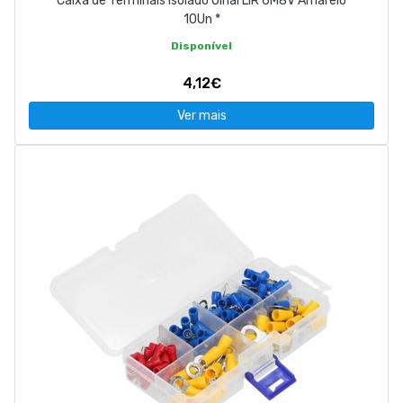
Caixa de Terminais Isolado Olhal LIR 6M8V Amarelo
10Un *
Disponível
4,12€
Ver mais