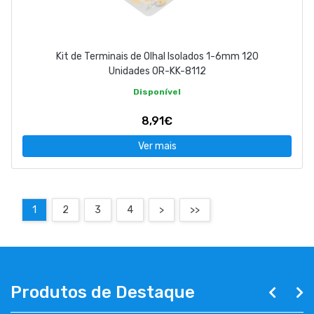
Kit de Terminais de Olhal Isolados 1-6mm 120
Unidades OR-KK-8112
Disponível
8,91€
Ver mais
1
2
3
4
>
>>
Produtos de Destaque