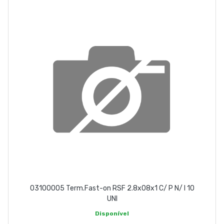
EMPRESA
CONTACTOS
263 710 898
geral@luxivo.pt
03100005 Term.Fast-on RSF 2.8x08x1 C/ P N/ I 10
UNI
Disponível