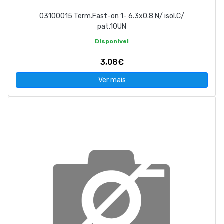
03100015 Term.Fast-on 1- 6.3x0.8 N/ isol.C/
pat.10UN
Disponível
3,08€
Ver mais