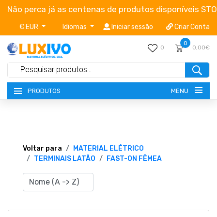
Não perca já as centenas de produtos disponíveis ST
€ EUR
Idiomas
Iniciar sessão
Criar Conta
0
0
0,00€
MENU
PRODUTOS
NOVIDADES
TERMOS E CONDIÇÕES
Voltar para
MATERIAL ELÉTRICO
TERMINAIS LATÃO
FAST-ON FÊMEA
CATÁLOGOS
CAMPANHAS