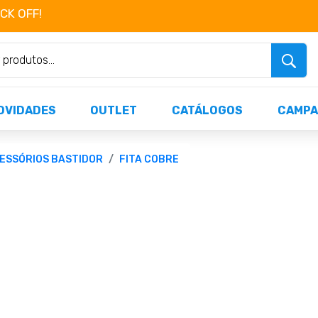
OCK OFF!
Não perca já as centenas de produtos dispo
OVIDADES
OUTLET
CATÁLOGOS
CAMPA
ESSÓRIOS BASTIDOR
FITA COBRE