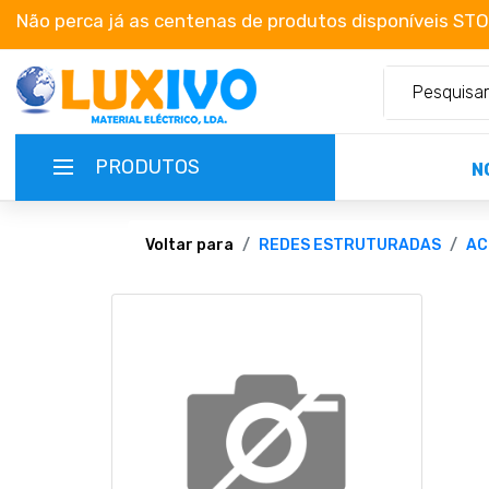
Não perca já as centenas de produtos disponíveis ST
PRODUTOS
N
NOVIDADES
Voltar para
REDES ESTRUTURADAS
AC
TERMOS E CONDIÇÕES
CATÁLOGOS
CAMPANHAS
EMPRESA