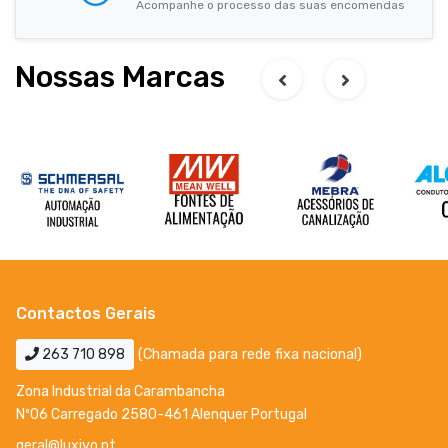
Acompanhe o processo das suas encomendas
Nossas Marcas
Contactos Gerais
263 710 898
(Chamada para rede fixa nacional)
Zona Industrial da Carambancha
Nº06 Carregado 2580-461 Alenquer Portugal
geral@luxivo.pt