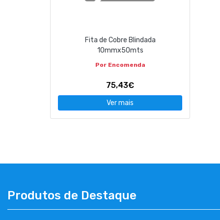
CONTACTOS
Fita de Cobre Blindada
263 710 898
geral@luxivo.pt
10mmx50mts
Por Encomenda
75,43€
Ver mais
Produtos de Destaque