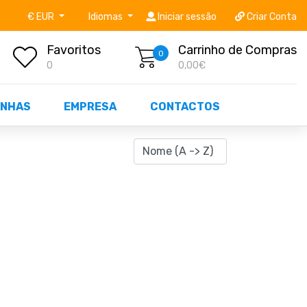
níveis STOCK OFF!
Não perca já as centenas de prod
€ EUR
Idiomas
Iniciar sessão
Criar Conta
Favoritos
Carrinho de Compras
0
0
0,00€
NHAS
EMPRESA
CONTACTOS