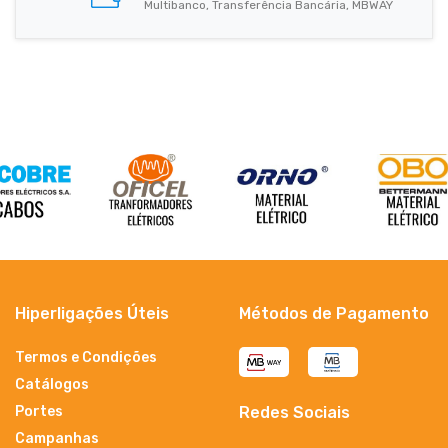
Multibanco, Transferência Bancária, MBWAY
Hiperligações Úteis
Métodos de Pagamento
Termos e Condições
Catálogos
Portes
Redes Sociais
Campanhas