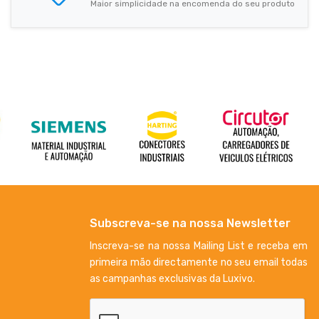
Maior simplicidade na encomenda do seu produto
Subscreva-se na nossa Newsletter
Inscreva-se na nossa Mailing List e receba em
primeira mão directamente no seu email todas
as campanhas exclusivas da Luxivo.