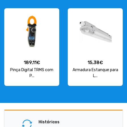
189,11€
15,38€
Pinça Digital TRMS com
Armadura Estanque para
P...
L...
Históricos