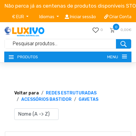
Não perca já as centenas de produtos disponíveis ST
€ EUR
Idiomas
Iniciar sessão
Criar Conta
0
0
0,00€
MENU
PRODUTOS
NOVIDADES
TERMOS E CONDIÇÕES
Voltar para
REDES ESTRUTURADAS
ACESSÓRIOS BASTIDOR
GAVETAS
CATÁLOGOS
CAMPANHAS