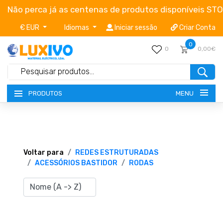
Não perca já as centenas de produtos disponíveis ST
€ EUR
Idiomas
Iniciar sessão
Criar Conta
0
0
0,00€
MENU
PRODUTOS
NOVIDADES
TERMOS E CONDIÇÕES
Voltar para
REDES ESTRUTURADAS
ACESSÓRIOS BASTIDOR
RODAS
CATÁLOGOS
CAMPANHAS