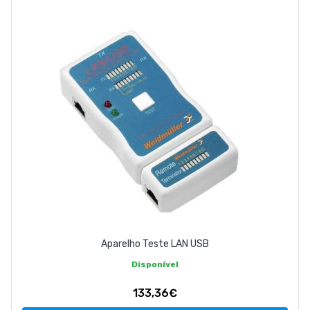
EMPRESA
CONTACTOS
263 710 898
geral@luxivo.pt
Aparelho Teste LAN USB
Disponível
133,36€