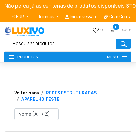
Não perca já as centenas de produtos disponíveis ST
€ EUR
Idiomas
Iniciar sessão
Criar Conta
0
0
0,00€
MENU
PRODUTOS
NOVIDADES
TERMOS E CONDIÇÕES
Voltar para
REDES ESTRUTURADAS
APARELHO TESTE
CATÁLOGOS
CAMPANHAS