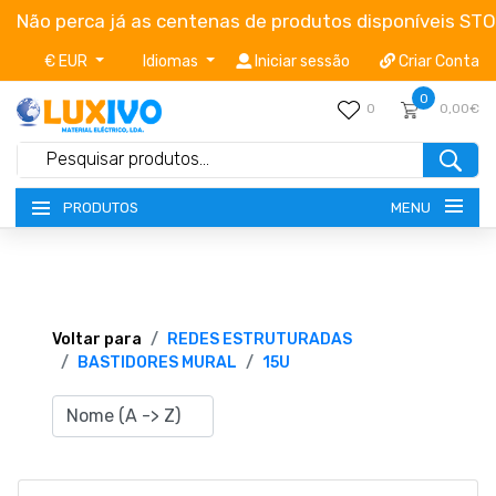
Não perca já as centenas de produtos disponíveis ST
€ EUR
Idiomas
Iniciar sessão
Criar Conta
0
0
0,00€
MENU
PRODUTOS
NOVIDADES
TERMOS E CONDIÇÕES
Voltar para
REDES ESTRUTURADAS
BASTIDORES MURAL
15U
CATÁLOGOS
CAMPANHAS