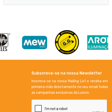
Subscreva-se na nossa Newsletter
Inscreva-se na nossa Mailing List e receba em
primeira mão directamente no seu email todas
as campanhas exclusivas da Luxivo.