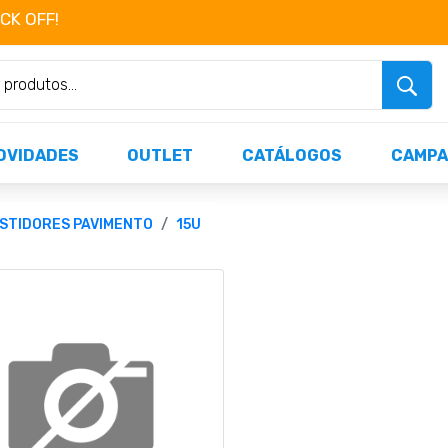
OCK OFF!
Não perca já as centenas de produtos dispo
OVIDADES
OUTLET
CATÁLOGOS
CAMPA
STIDORES PAVIMENTO
15U