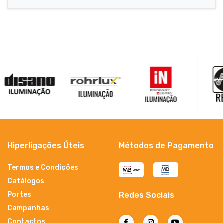
Hiperligações Úteis
Métodos de Pagamento
Termos e Condições
Catálogos
Portes
Redes Sociais
Campanhas
Contactos