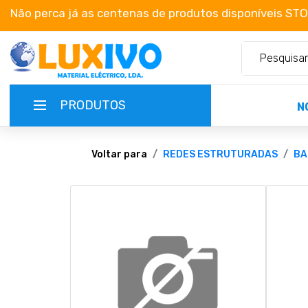
Não perca já as centenas de produtos disponíveis ST
PRODUTOS
N
NOVIDADES
Voltar para
REDES ESTRUTURADAS
BA
TERMOS E CONDIÇÕES
CATÁLOGOS
CAMPANHAS
EMPRESA