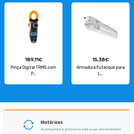
189,11€
15,38€
Pinça Digital TRMS com
Armadura Estanque para
P...
L...
Históricos
Acompanhe o processo das suas encomendas