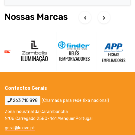
Nossas Marcas
Contactos Gerais
263 710 898
(Chamada para rede fixa nacional)
Zona Industrial da Carambancha
Nº06 Carregado 2580-461 Alenquer Portugal
geral@luxivo.pt