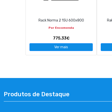
CONTACTOS
Rack Norma 2 15U 600x800
Ra
263 710 898
geral@luxivo.pt
Por Encomenda
775,33€
Ver mais
Produtos de Destaque