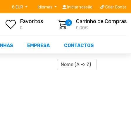
níveis STOCK OFF!
Não perca já as centenas de prod
€ EUR
Idiomas
Iniciar sessão
Criar Conta
Favoritos
Carrinho de Compras
0
0
0,00€
NHAS
EMPRESA
CONTACTOS