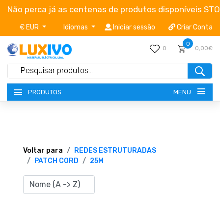
Não perca já as centenas de produtos disponíveis ST
€ EUR
Idiomas
Iniciar sessão
Criar Conta
0
0
0,00€
MENU
PRODUTOS
NOVIDADES
TERMOS E CONDIÇÕES
Voltar para
REDES ESTRUTURADAS
PATCH CORD
25M
CATÁLOGOS
CAMPANHAS