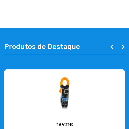
EMPRESA
CONTACTOS
263 710 898
geral@luxivo.pt
Produtos de Destaque
189,11€