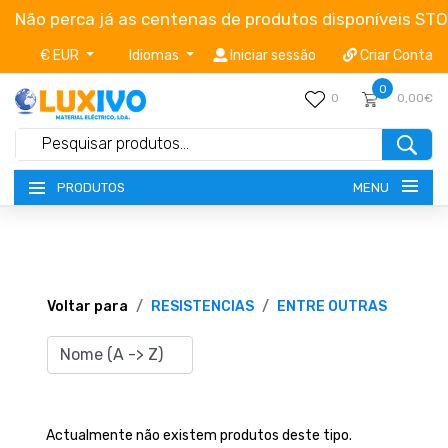
Não perca já as centenas de produtos disponíveis ST
€ EUR
Idiomas
Iniciar sessão
Criar Conta
0
0
0,00€
MENU
PRODUTOS
NOVIDADES
TERMOS E CONDIÇÕES
Voltar para
RESISTENCIAS
ENTRE OUTRAS
CATÁLOGOS
CAMPANHAS
Actualmente não existem produtos deste tipo.