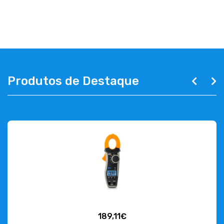
EMPRESA
CONTACTOS
263 710 898
geral@luxivo.pt
Produtos de Destaque
189,11€