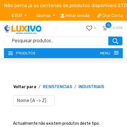
Não perca já as centenas de produtos disponíveis ST
€ EUR
Idiomas
Iniciar sessão
Criar Conta
0
0
0,00€
MENU
PRODUTOS
NOVIDADES
TERMOS E CONDIÇÕES
Voltar para
RESISTENCIAS
INDUSTRIAIS
CATÁLOGOS
CAMPANHAS
Actualmente não existem produtos deste tipo.