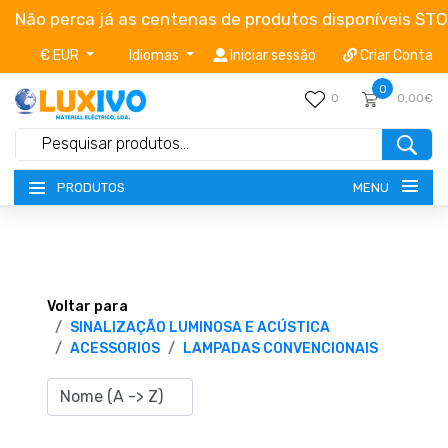
Não perca já as centenas de produtos disponíveis ST
€ EUR
Idiomas
Iniciar sessão
Criar Conta
0
0
0,00€
MENU
PRODUTOS
NOVIDADES
TERMOS E CONDIÇÕES
Voltar para
SINALIZAÇÃO LUMINOSA E ACÚSTICA
ACESSORIOS
LAMPADAS CONVENCIONAIS
CATÁLOGOS
CAMPANHAS