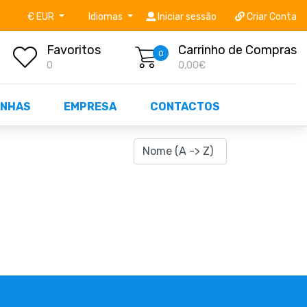
níveis STOCK OFF!
Não perca já as centenas de prod
€ EUR
Idiomas
Iniciar sessão
Criar Conta
Favoritos
Carrinho de Compras
0
0
0,00€
NHAS
EMPRESA
CONTACTOS