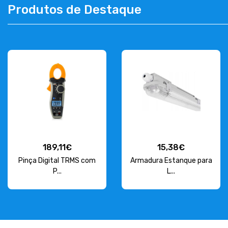
Produtos de Destaque
CONTACTOS
263 710 898
geral@luxivo.pt
189,11€
15,38€
Pinça Digital TRMS com
Armadura Estanque para
P...
L...