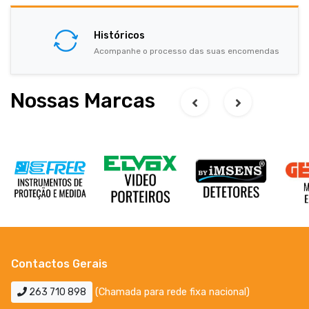
Históricos
Acompanhe o processo das suas encomendas
Nossas Marcas
Contactos Gerais
263 710 898
(Chamada para rede fixa nacional)