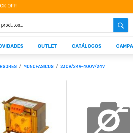
OCK OFF!
Não perca já as centenas de produtos dispo
OVIDADES
OUTLET
CATÁLOGOS
CAMPA
ERSORES
MONOFASICOS
230V/24V-400V/24V