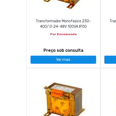
CONTACTOS
Transformador Monofasico 230-
Tra
263 710 898
geral@luxivo.pt
400/ 0-24-48V 100VA IP00
Por Encomenda
Preço sob consulta
Ver mais