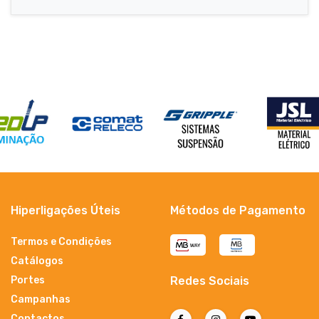
Hiperligações Úteis
Métodos de Pagamento
Termos e Condições
Catálogos
Portes
Redes Sociais
Campanhas
Contactos