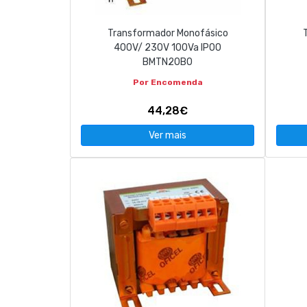
Transformador Monofásico
400V/ 230V 100Va IP00
BMTN20B0
Por Encomenda
44,28€
Ver mais