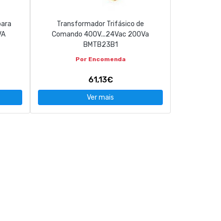
para
Transformador Trifásico de
VA
Comando 400V...24Vac 200Va
BMTB23B1
Por Encomenda
61,13€
Ver mais