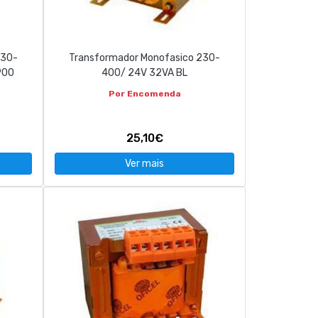
230-
Transformador Monofasico 230-
P00
400/ 24V 32VA BL
Por Encomenda
25,10€
Ver mais