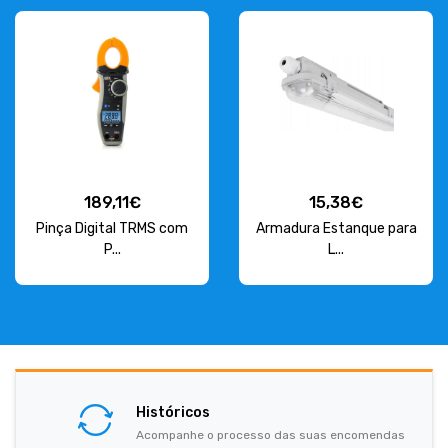
189,11€
15,38€
Pinça Digital TRMS com
Armadura Estanque para
P...
L...
Históricos
Acompanhe o processo das suas encomendas