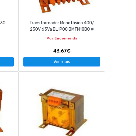
230-
Transformador Monofásico 400/
230V 63Va BL IP00 BMTN18B0 #
Por Encomenda
43,67€
Ver mais