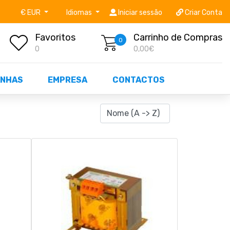
níveis STOCK OFF!
Não perca já as centenas de prod
€ EUR
Idiomas
Iniciar sessão
Criar Conta
Favoritos
Carrinho de Compras
0
0
0,00€
NHAS
EMPRESA
CONTACTOS