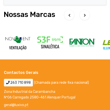
Nossas Marcas
Contactos Gerais
263 710 898
(Chamada para rede fixa nacional)
Zona Industrial da Carambancha
Nº06 Carregado 2580-461 Alenquer Portugal
geral@luxivo.pt