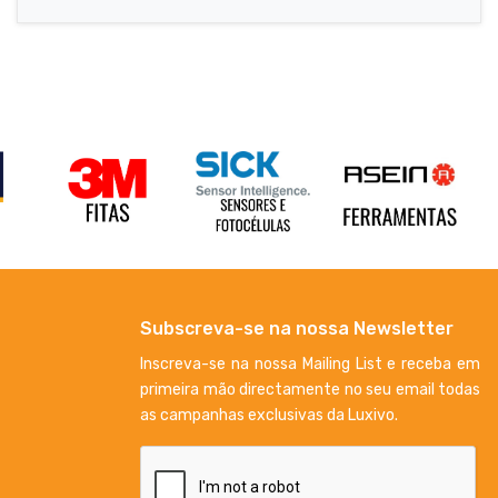
Subscreva-se na nossa Newsletter
Inscreva-se na nossa Mailing List e receba em
primeira mão directamente no seu email todas
as campanhas exclusivas da Luxivo.