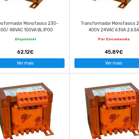
nsformador Monofasico 230-
Transformador Monofasico 
400/ 48VAC 100VA BL IP00
400V 24VAC 63VA 2.63A
Disponível
Por Encomenda
62,12€
45,89€
Ver mais
Ver mais