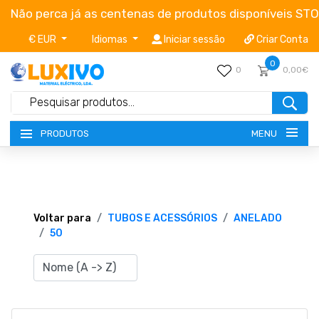
Não perca já as centenas de produtos disponíveis ST
€ EUR
Idiomas
Iniciar sessão
Criar Conta
0
0
0,00€
MENU
PRODUTOS
NOVIDADES
TERMOS E CONDIÇÕES
Voltar para
TUBOS E ACESSÓRIOS
ANELADO
50
CATÁLOGOS
CAMPANHAS