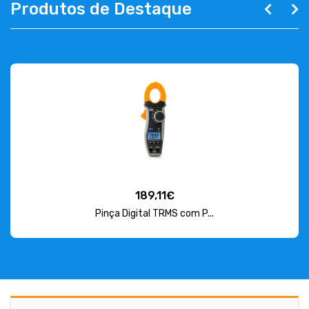
Produtos de Destaque
189,11€
Pinça Digital TRMS com P...