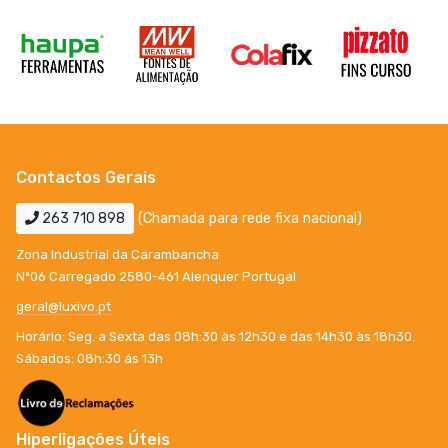
Contactos Gerais
263 710 898
(Chamada para rede fixa nacional)
Zona Industrial da Carambancha
Nº06 Carregado 2580-461 Alenquer Portugal
geral@luxivo.pt
Horário: Seg. a Sexta das 08h:30 às 12h30 e das 14h30 às 18h30.
Sábados: 08h:30 ás 13h
Hiperligações Úteis