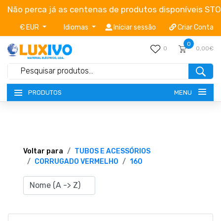
Não perca já as centenas de produtos disponíveis ST
€ EUR
Idiomas
Iniciar sessão
Criar Conta
0
0
0,00€
MENU
PRODUTOS
NOVIDADES
TERMOS E CONDIÇÕES
Voltar para
TUBOS E ACESSÓRIOS
CORRUGADO VERMELHO
160
CATÁLOGOS
CAMPANHAS