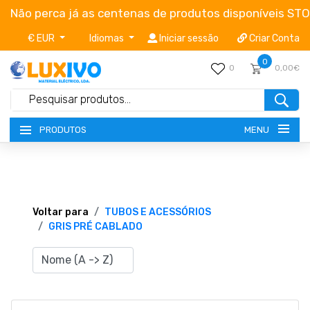
Não perca já as centenas de produtos disponíveis ST
€ EUR
Idiomas
Iniciar sessão
Criar Conta
0
0
0,00€
MENU
PRODUTOS
NOVIDADES
TERMOS E CONDIÇÕES
Voltar para
TUBOS E ACESSÓRIOS
GRIS PRÉ CABLADO
CATÁLOGOS
CAMPANHAS