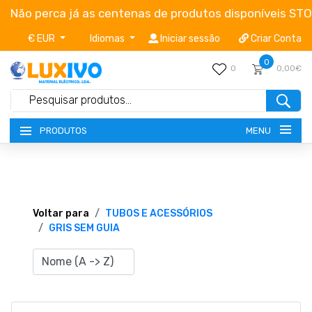
Não perca já as centenas de produtos disponíveis ST
€ EUR
Idiomas
Iniciar sessão
Criar Conta
0
0
0,00€
MENU
PRODUTOS
NOVIDADES
TERMOS E CONDIÇÕES
Voltar para
TUBOS E ACESSÓRIOS
GRIS SEM GUIA
CATÁLOGOS
CAMPANHAS