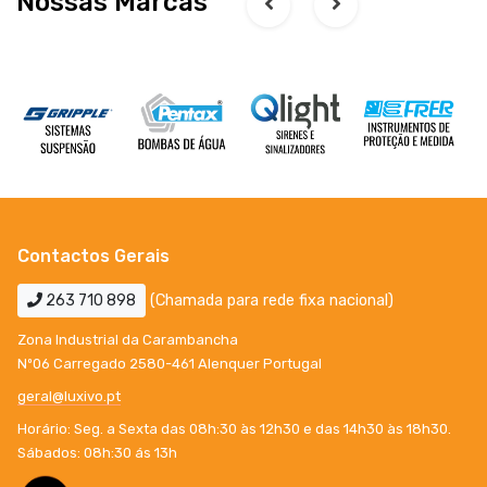
Nossas Marcas
Contactos Gerais
263 710 898
(Chamada para rede fixa nacional)
Zona Industrial da Carambancha
Nº06 Carregado 2580-461 Alenquer Portugal
geral@luxivo.pt
Horário: Seg. a Sexta das 08h:30 às 12h30 e das 14h30 às 18h30.
Sábados: 08h:30 ás 13h