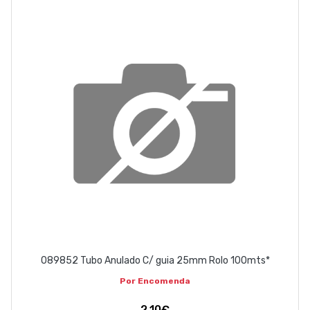
EMPRESA
CONTACTOS
263 710 898
geral@luxivo.pt
089852 Tubo Anulado C/ guia 25mm Rolo 100mts*
Por Encomenda
2,10€