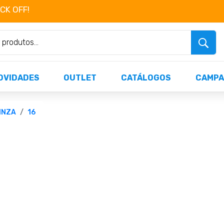
OCK OFF!
Não perca já as centenas de produtos dispo
OVIDADES
OUTLET
CATÁLOGOS
CAMPA
INZA
16