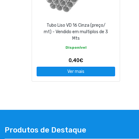
CONTACTOS
Tubo Liso VD 16 Cinza (preço/
263 710 898
geral@luxivo.pt
mt) - Vendido em multiplos de 3
Mts
Disponível
0,40€
Ver mais
Produtos de Destaque