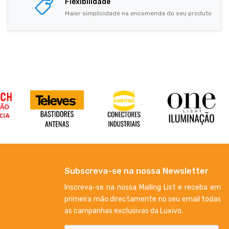
Flexibilidade
Maior simplicidade na encomenda do seu produto
Subscreva-se na nossa Newsletter
Inscreva-se na nossa Mailing List e receba em
primeira mão directamente no seu email todas
as campanhas exclusivas da Luxivo.