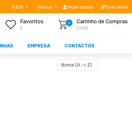
níveis STOCK OFF!
Não perca já as centenas de prod
€ EUR
Idiomas
Iniciar sessão
Criar Conta
Favoritos
Carrinho de Compras
0
0
0,00€
NHAS
EMPRESA
CONTACTOS