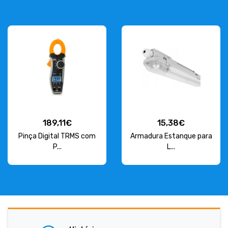
189,11€
15,38€
Pinça Digital TRMS com
Armadura Estanque para
P...
L...