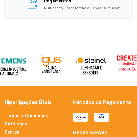
Pagamentos
Multibanco, Transferência Bancária, MBWAY
Hiperligações Úteis
Métodos de Pagamento
Termos e Condições
Catálogos
Portes
Redes Sociais