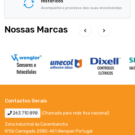
Históricos
Acompanhe o processo das suas encomendas
Nossas Marcas
Contactos Gerais
263 710 898
(Chamada para rede fixa nacional)
Zona Industrial da Carambancha
Nº06 Carregado 2580-461 Alenquer Portugal