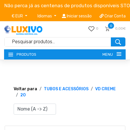
Não perca já as centenas de produtos disponíveis ST
€ EUR
Idiomas
Iniciar sessão
Criar Conta
0
0
0,00€
MENU
PRODUTOS
NOVIDADES
TERMOS E CONDIÇÕES
Voltar para
TUBOS E ACESSÓRIOS
VD CREME
20
CATÁLOGOS
CAMPANHAS