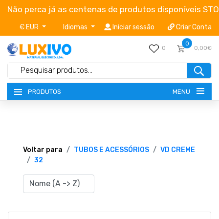
Não perca já as centenas de produtos disponíveis ST
€ EUR
Idiomas
Iniciar sessão
Criar Conta
0
0
0,00€
MENU
PRODUTOS
NOVIDADES
TERMOS E CONDIÇÕES
Voltar para
TUBOS E ACESSÓRIOS
VD CREME
32
CATÁLOGOS
CAMPANHAS