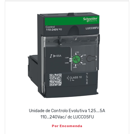
Unidade de Controlo Evolutiva 1.25....5A
110...240Vac/ dc LUCC05FU
Por Encomenda