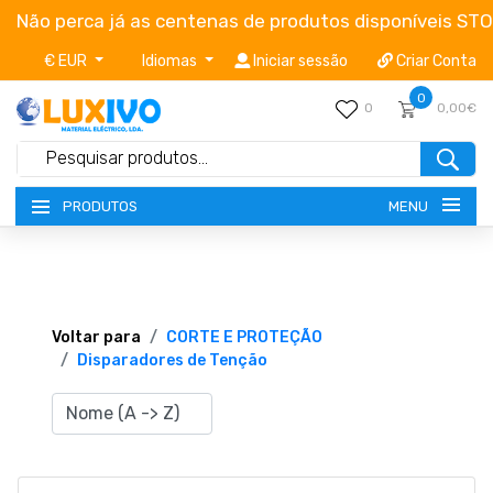
Não perca já as centenas de produtos disponíveis ST
€ EUR
Idiomas
Iniciar sessão
Criar Conta
0
0
0,00€
MENU
PRODUTOS
NOVIDADES
TERMOS E CONDIÇÕES
Voltar para
CORTE E PROTEÇÃO
Disparadores de Tenção
CATÁLOGOS
CAMPANHAS