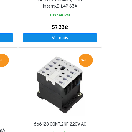
606282 BPC463/ 300
Interrp.Dif.4P 63A
Disponível
57,33€
Ver mais
utlet
Outlet
666128 CONT.2NF 220V AC
0mA