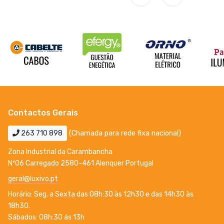
Contactos Gerais
263 710 898
(Chamada para rede fixa nacional)
Zona Industrial da Carambancha
Nº06 Carregado 2580-461 Alenquer Portugal
geral@luxivo.pt
Horário: Seg. a Sexta das 08h:30 às 12h30 e das 14h30 às
18h30.
Sábados: 08h:30 ás 13h