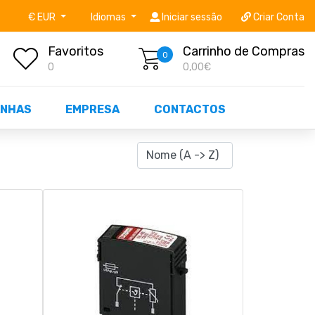
níveis STOCK OFF!
Não perca já as centenas de prod
€ EUR
Idiomas
Iniciar sessão
Criar Conta
Favoritos
Carrinho de Compras
0
0
0,00€
NHAS
EMPRESA
CONTACTOS