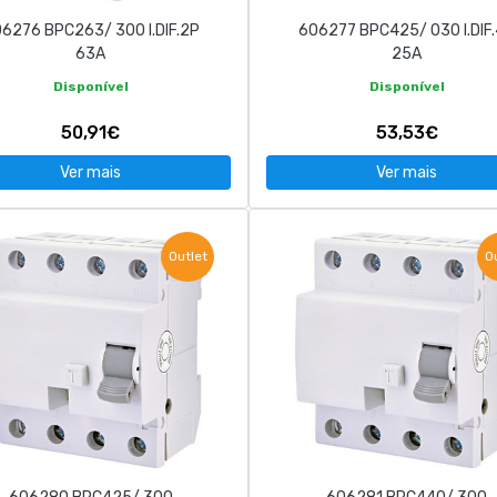
6276 BPC263/ 300 I.DIF.2P
606277 BPC425/ 030 I.DIF
63A
25A
Disponível
Disponível
50,91€
53,53€
Ver mais
Ver mais
Outlet
O