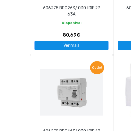
606275 BPC263/ 030 I.DIF.2P
60
63A
Disponível
80,69€
Ver mais
Outlet