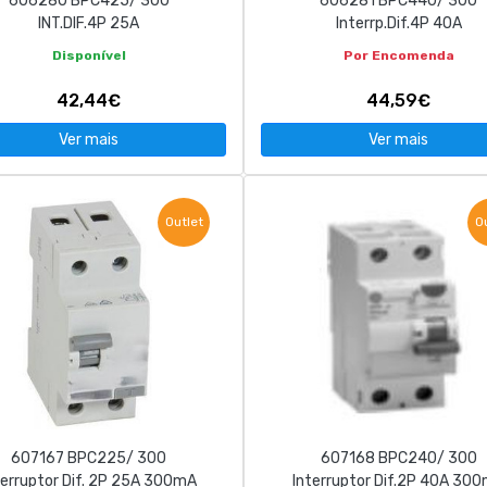
606280 BPC425/ 300
606281 BPC440/ 300
INT.DIF.4P 25A
Interrp.Dif.4P 40A
Disponível
Por Encomenda
42,44€
44,59€
Ver mais
Ver mais
Outlet
O
607167 BPC225/ 300
607168 BPC240/ 300
terruptor Dif. 2P 25A 300mA
Interruptor Dif.2P 40A 30