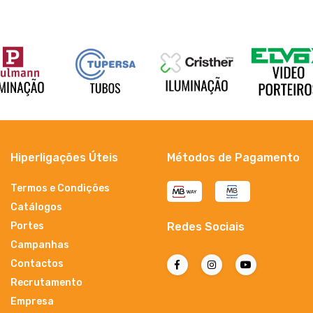
Hiperligações Úteis
Métodos de Pagamento
Termos e Condições
Catálogos
Portes
Redes Sociais
Campanhas
Contactos
Recrutamento
Empresa