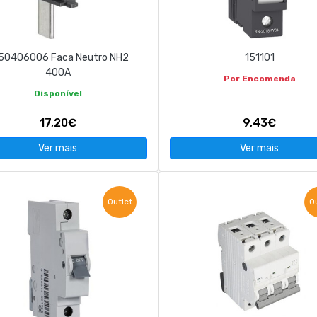
50406006 Faca Neutro NH2
151101
400A
Por Encomenda
Disponível
17,20€
9,43€
Ver mais
Ver mais
Outlet
O