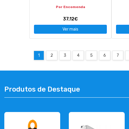
Por Encomenda
37,12€
Ver mais
1
2
3
4
5
6
7
Produtos de Destaque