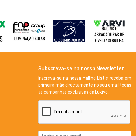
Subscreva-se na nossa Newsletter
Inscreva-se na nossa Mailing List e receba em
primeira mão directamente no seu email todas
as campanhas exclusivas da Luxivo.