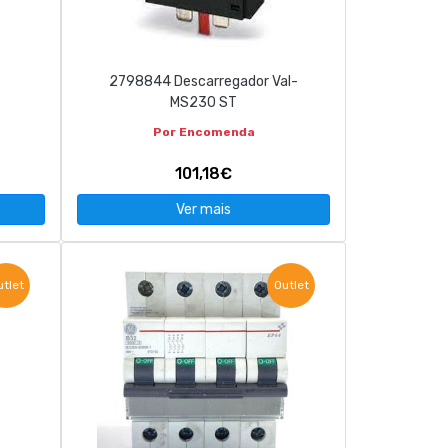
2798844 Descarregador Val-
MS230 ST
Por Encomenda
101,18€
Ver mais
utlet
Outlet