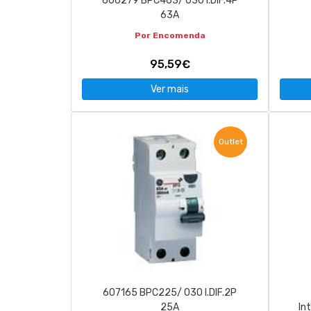
606279 BPC463/ 030 I.DIF.4P
63A
Por Encomenda
95,59€
Ver mais
Outlet
607165 BPC225/ 030 I.DIF.2P
25A
In