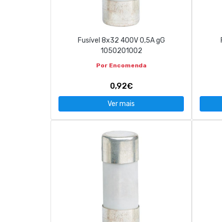
CONTACTOS
Fusível 8x32 400V 0,5A gG
263 710 898
geral@luxivo.pt
1050201002
Por Encomenda
0,92€
Ver mais