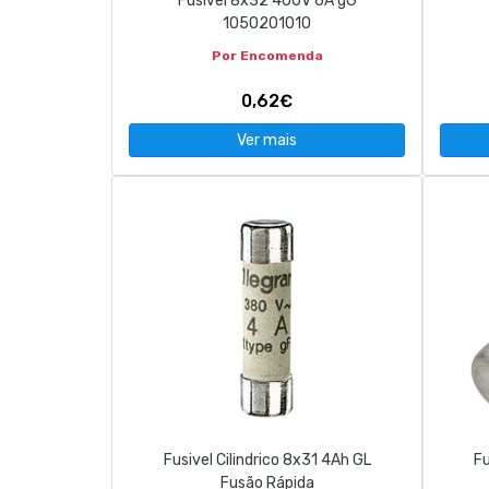
Fusível 8x32 400V 6A gG
1050201010
Por Encomenda
0,62€
Ver mais
Fusivel Cilindrico 8x31 4Ah GL
Fu
Fusão Rápida