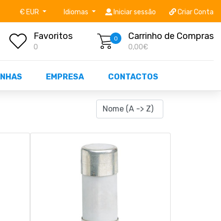
níveis STOCK OFF!
Não perca já as centenas de prod
€ EUR
Idiomas
Iniciar sessão
Criar Conta
Favoritos
Carrinho de Compras
0
0
0,00€
NHAS
EMPRESA
CONTACTOS