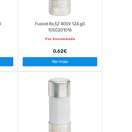
G
Fusível 8x32 400V 12A gG
1050201016
Por Encomenda
0,62€
Ver mais