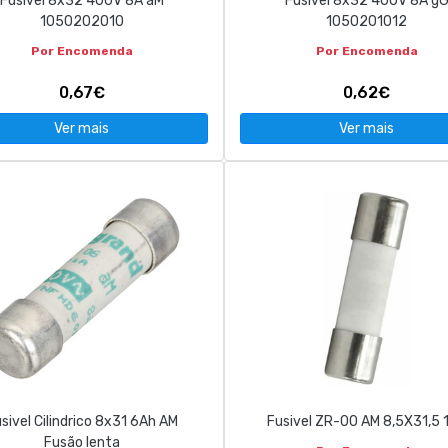
Fusível 8x32 400V 8A aM
Fusível 8x32 400V 8A g
1050202010
1050201012
Por Encomenda
Por Encomenda
0,67€
0,62€
Ver mais
Ver mais
sivel Cilindrico 8x31 6Ah AM
Fusivel ZR-00 AM 8,5X31,5 
Fusão lenta