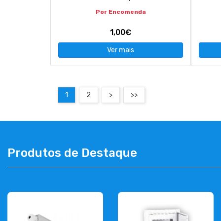
Por Encomenda
1,00€
Ver mais
1
2
>
>>
Produtos de Destaque