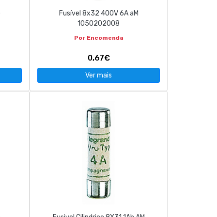
G
Fusível 8x32 400V 6A aM
1050202008
Por Encomenda
0,67€
Ver mais