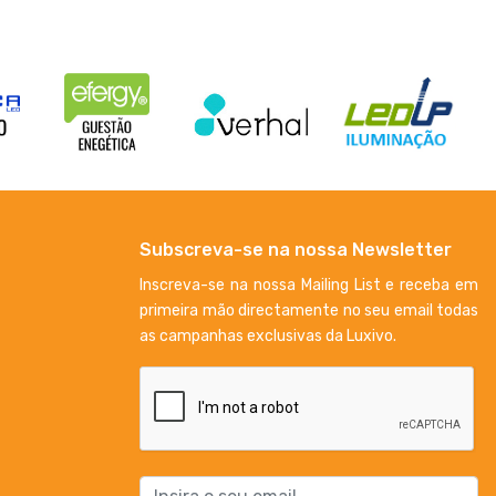
Subscreva-se na nossa Newsletter
Inscreva-se na nossa Mailing List e receba em
primeira mão directamente no seu email todas
as campanhas exclusivas da Luxivo.