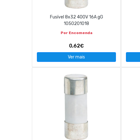
Fusível 8x32 400V 16A gG
1050201018
Por Encomenda
0,62€
Ver mais