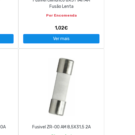
G
Fusivel Cilindrico 8X31 1Ah AM
Fusão Lenta
Por Encomenda
1,02€
Ver mais
10A
Fusivel ZR-00 AM 8,5X31,5 2A