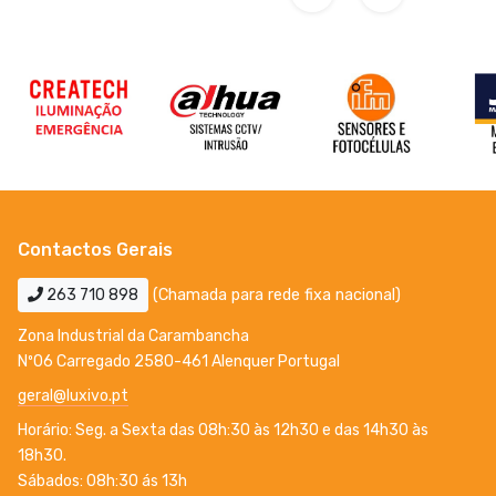
Contactos Gerais
263 710 898
(Chamada para rede fixa nacional)
Zona Industrial da Carambancha
Nº06 Carregado 2580-461 Alenquer Portugal
geral@luxivo.pt
Horário: Seg. a Sexta das 08h:30 às 12h30 e das 14h30 às
18h30.
Sábados: 08h:30 ás 13h