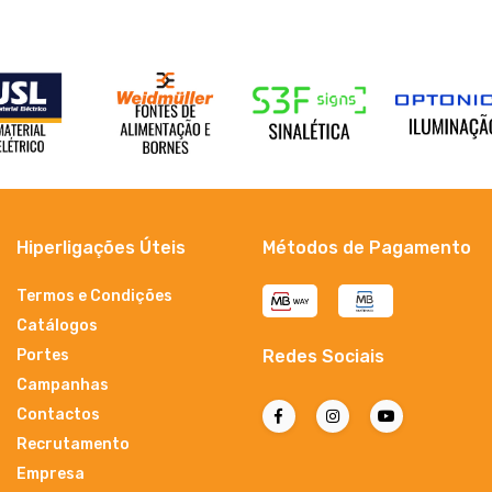
Hiperligações Úteis
Métodos de Pagamento
Termos e Condições
Catálogos
Portes
Redes Sociais
Campanhas
Contactos
Recrutamento
Empresa