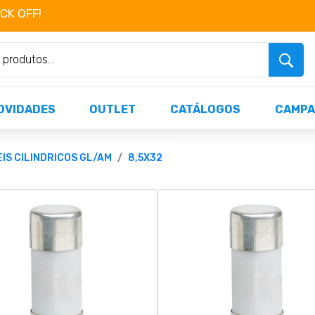
OCK OFF!
Não perca já as centenas de produtos dispo
OVIDADES
OUTLET
CATÁLOGOS
CAMPA
EIS CILINDRICOS GL/AM
8,5X32