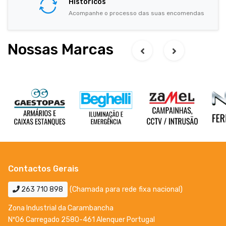
Históricos
Acompanhe o processo das suas encomendas
Nossas Marcas
Contactos Gerais
263 710 898
(Chamada para rede fixa nacional)
Zona Industrial da Carambancha
Nº06 Carregado 2580-461 Alenquer Portugal