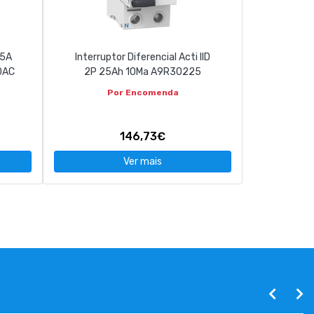
25A
Interruptor Diferencial Acti IID
0AC
2P 25Ah 10Ma A9R30225
Por Encomenda
146,73€
Ver mais