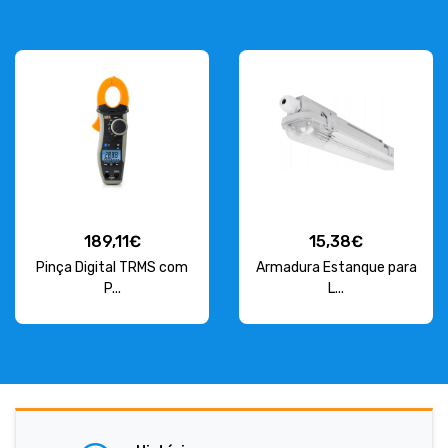
189,11€
15,38€
Pinça Digital TRMS com
Armadura Estanque para
P...
L...