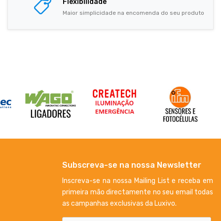
Flexibilidade
Maior simplicidade na encomenda do seu produto
Subscreva-se na nossa Newsletter
Inscreva-se na nossa Mailing List e receba em
primeira mão directamente no seu email todas
as campanhas exclusivas da Luxivo.