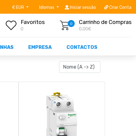
níveis STOCK OFF!
Não perca já as centenas de prod
€ EUR
Idiomas
Iniciar sessão
Criar Conta
Favoritos
Carrinho de Compras
0
0
0,00€
NHAS
EMPRESA
CONTACTOS