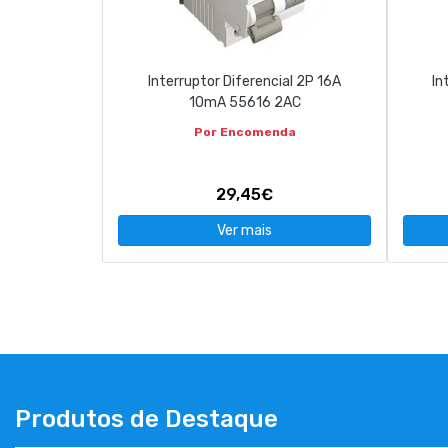
CONTACTOS
Interruptor Diferencial 2P 16A
In
263 710 898
geral@luxivo.pt
10mA 55616 2AC
Por Encomenda
29,45€
Ver mais
Produtos de Destaque