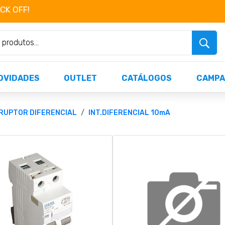
OCK OFF!
Não perca já as centenas de produtos dispo
OVIDADES
OUTLET
CATÁLOGOS
CAMPA
RUPTOR DIFERENCIAL
INT.DIFERENCIAL 10mA