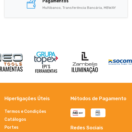
Pagamentos
Multibanco, Transferência Bancária, MBWAY
Hiperligações Úteis
Métodos de Pagamento
Termos e Condições
Catálogos
Portes
Redes Sociais