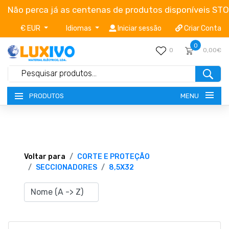
Não perca já as centenas de produtos disponíveis ST
€ EUR
Idiomas
Iniciar sessão
Criar Conta
0
0
0,00€
MENU
PRODUTOS
NOVIDADES
TERMOS E CONDIÇÕES
Voltar para
CORTE E PROTEÇÃO
SECCIONADORES
8,5X32
CATÁLOGOS
CAMPANHAS