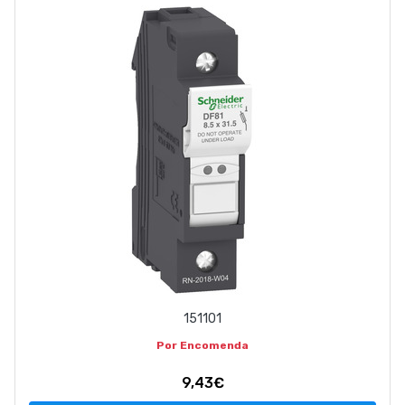
EMPRESA
CONTACTOS
263 710 898
geral@luxivo.pt
151101
Por Encomenda
9,43€