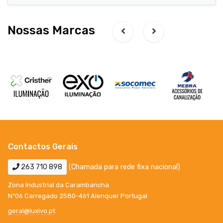
Nossas Marcas
Contactos Gerais
263 710 898
(Chamada para rede fixa nacional)
Zona Industrial da Carambancha
Nº06 Carregado 2580-461 Alenquer Portugal
geral@luxivo.pt