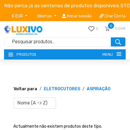
Não perca já as centenas de produtos disponíveis ST
€ EUR
Idiomas
Iniciar sessão
Criar Conta
0
0
0,00€
MENU
PRODUTOS
NOVIDADES
TERMOS E CONDIÇÕES
Voltar para
ELETROCUTORES
ASPIRAÇÃO
CATÁLOGOS
CAMPANHAS
Actualmente não existem produtos deste tipo.