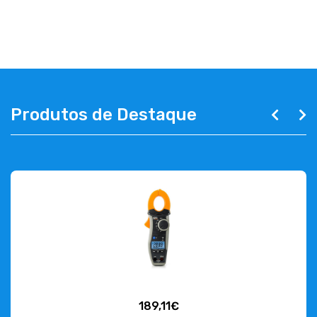
EMPRESA
CONTACTOS
263 710 898
geral@luxivo.pt
Produtos de Destaque
189,11€