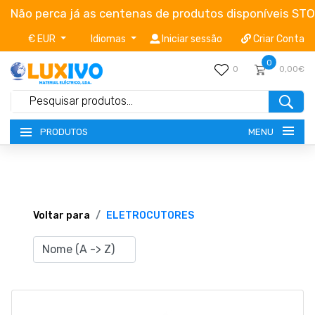
Não perca já as centenas de produtos disponíveis ST
€ EUR
Idiomas
Iniciar sessão
Criar Conta
0
0
0,00€
MENU
PRODUTOS
NOVIDADES
TERMOS E CONDIÇÕES
Voltar para
ELETROCUTORES
CATÁLOGOS
CAMPANHAS