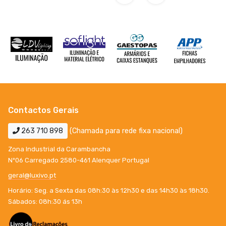
Contactos Gerais
263 710 898
(Chamada para rede fixa nacional)
Zona Industrial da Carambancha
Nº06 Carregado 2580-461 Alenquer Portugal
geral@luxivo.pt
Horário: Seg. a Sexta das 08h:30 às 12h30 e das 14h30 às 18h30.
Sábados: 08h:30 ás 13h