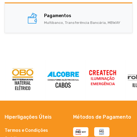
Pagamentos
Multibanco, Transferência Bancária, MBWAY
Hiperligações Úteis
Métodos de Pagamento
Termos e Condições