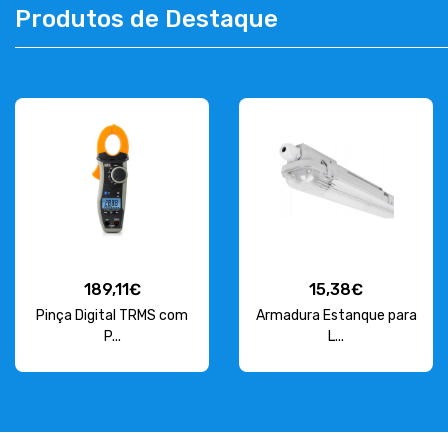
Produtos de Destaque
CONTACTOS
263 710 898
geral@luxivo.pt
189,11€
15,38€
Pinça Digital TRMS com
Armadura Estanque para
P...
L...