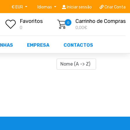
níveis STOCK OFF!
Não perca já as centenas de prod
€ EUR
Idiomas
Iniciar sessão
Criar Conta
Favoritos
Carrinho de Compras
0
0
0,00€
NHAS
EMPRESA
CONTACTOS