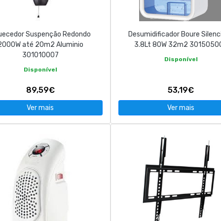
uecedor Suspenção Redondo
Desumidificador Boure Silenc
2000W até 20m2 Aluminio
3.8Lt 80W 32m2 3015050
301010007
Disponível
Disponível
89,59€
53,19€
Ver mais
Ver mais