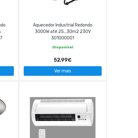
ado
Aquecedor Industrial Redondo
s
3000W até 25...30m2 230V
7
301000001
Disponível
52,99€
Ver mais