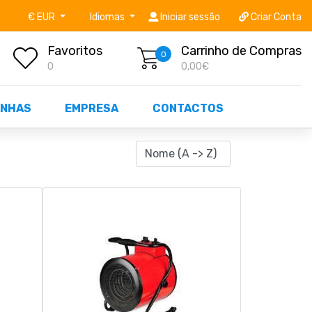
níveis STOCK OFF!
Não perca já as centenas de prod
€ EUR
Idiomas
Iniciar sessão
Criar Conta
Favoritos
Carrinho de Compras
0
0
0,00€
NHAS
EMPRESA
CONTACTOS