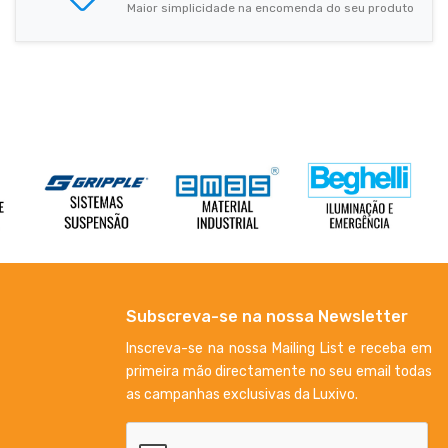
Maior simplicidade na encomenda do seu produto
Subscreva-se na nossa Newsletter
Inscreva-se na nossa Mailing List e receba em
primeira mão directamente no seu email todas
as campanhas exclusivas da Luxivo.