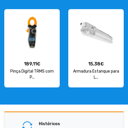
189,11€
15,38€
Pinça Digital TRMS com
Armadura Estanque para
P...
L...
Históricos