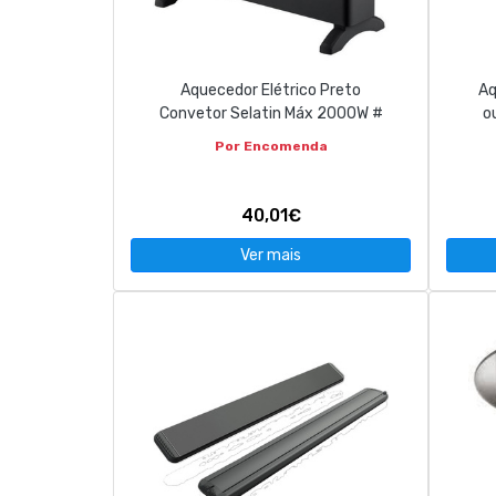
CONTACTOS
Aquecedor Elétrico Preto
Aq
263 710 898
geral@luxivo.pt
Convetor Selatin Máx 2000W #
o
Por Encomenda
40,01€
Ver mais