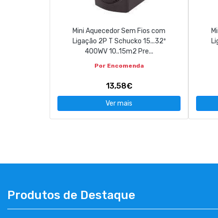
Mini Aquecedor Sem Fios com
M
Ligação 2P T Schucko 15...32º
Li
400WV 10..15m2 Pre...
Por Encomenda
13,58€
Ver mais
Produtos de Destaque