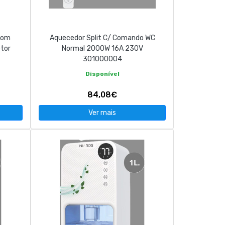
com
Aquecedor Split C/ Comando WC
tor
Normal 2000W 16A 230V
301000004
Disponível
84,08€
Ver mais