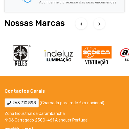
Acompanhe o processo das suas encomendas
Nossas Marcas
Contactos Gerais
263 710 898
(Chamada para rede fixa nacional)
Zona Industrial da Carambancha
Nº06 Carregado 2580-461 Alenquer Portugal