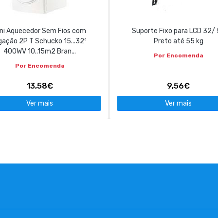
ini Aquecedor Sem Fios com
Suporte Fixo para LCD 32/
gação 2P T Schucko 15...32º
Preto até 55 kg
400WV 10..15m2 Bran...
Por Encomenda
Por Encomenda
13,58€
9,56€
Ver mais
Ver mais