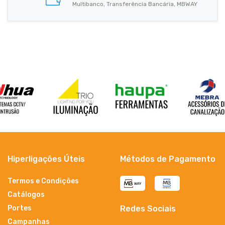
Multibanco, Transferência Bancária, MBWAY
Hiperligações Úteis
Métodos de Pagamento
Termos e Condições
Catálogos
Portes
Redes Sociais
Campanhas