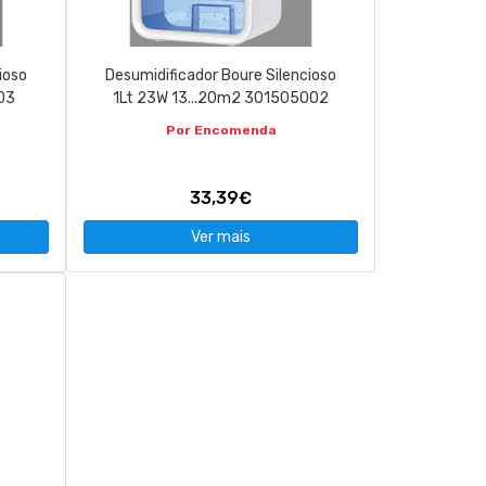
ioso
Desumidificador Boure Silencioso
03
1Lt 23W 13...20m2 301505002
Por Encomenda
33,39€
Ver mais