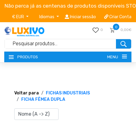
Não perca já as centenas de produtos disponíveis ST
€ EUR
Idiomas
Iniciar sessão
Criar Conta
0
0
0,00€
MENU
PRODUTOS
NOVIDADES
TERMOS E CONDIÇÕES
Voltar para
FICHAS INDUSTRIAIS
FICHA FÊMEA DUPLA
CATÁLOGOS
CAMPANHAS