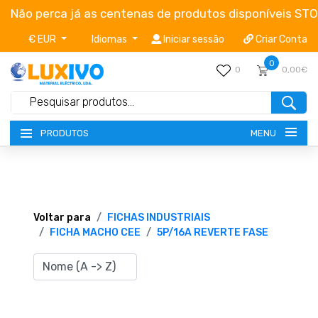
Não perca já as centenas de produtos disponíveis ST
€ EUR
Idiomas
Iniciar sessão
Criar Conta
0
0
0,00€
MENU
PRODUTOS
NOVIDADES
TERMOS E CONDIÇÕES
Voltar para
FICHAS INDUSTRIAIS
FICHA MACHO CEE
5P/16A REVERTE FASE
CATÁLOGOS
CAMPANHAS