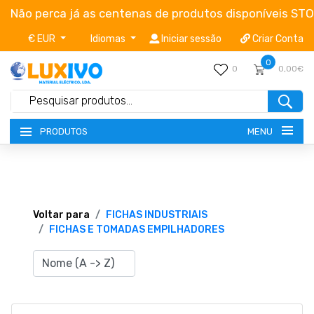
Não perca já as centenas de produtos disponíveis ST
€ EUR
Idiomas
Iniciar sessão
Criar Conta
0
0
0,00€
MENU
PRODUTOS
NOVIDADES
TERMOS E CONDIÇÕES
Voltar para
FICHAS INDUSTRIAIS
FICHAS E TOMADAS EMPILHADORES
CATÁLOGOS
CAMPANHAS