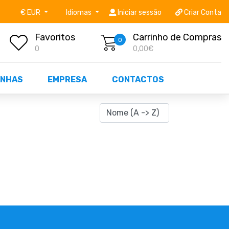
níveis STOCK OFF!
Não perca já as centenas de prod
€ EUR
Idiomas
Iniciar sessão
Criar Conta
Favoritos
Carrinho de Compras
0
0
0,00€
NHAS
EMPRESA
CONTACTOS