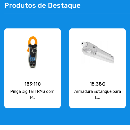
Produtos de Destaque
CONTACTOS
263 710 898
geral@luxivo.pt
189,11€
15,38€
Pinça Digital TRMS com
Armadura Estanque para
P...
L...