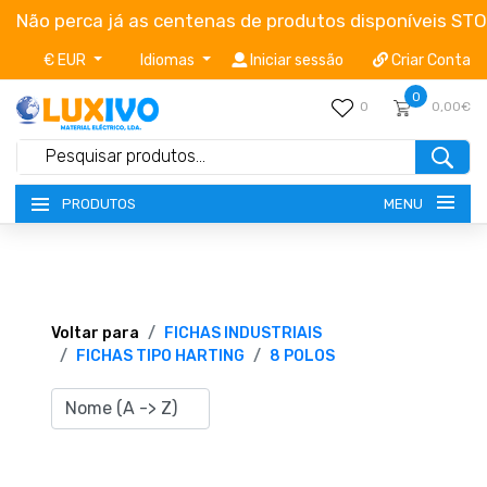
Não perca já as centenas de produtos disponíveis ST
€ EUR
Idiomas
Iniciar sessão
Criar Conta
0
0
0,00€
MENU
PRODUTOS
NOVIDADES
TERMOS E CONDIÇÕES
Voltar para
FICHAS INDUSTRIAIS
FICHAS TIPO HARTING
8 POLOS
CATÁLOGOS
CAMPANHAS