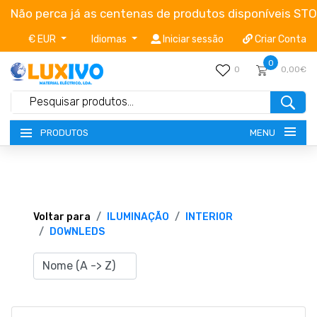
Não perca já as centenas de produtos disponíveis ST
€ EUR
Idiomas
Iniciar sessão
Criar Conta
0
0
0,00€
MENU
PRODUTOS
NOVIDADES
TERMOS E CONDIÇÕES
Voltar para
ILUMINAÇÃO
INTERIOR
DOWNLEDS
CATÁLOGOS
CAMPANHAS