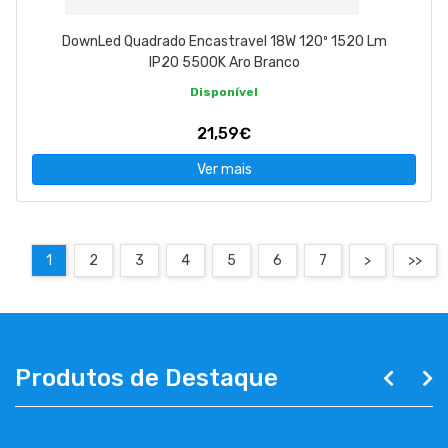
DownLed Quadrado Encastravel 18W 120º 1520 Lm
IP20 5500K Aro Branco
Disponível
21,59€
Ver mais
1
2
3
4
5
6
7
>
>>
Produtos de Destaque