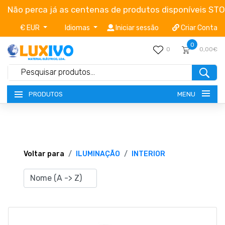
Não perca já as centenas de produtos disponíveis ST
€ EUR
Idiomas
Iniciar sessão
Criar Conta
0
0
0,00€
MENU
PRODUTOS
NOVIDADES
TERMOS E CONDIÇÕES
Voltar para
ILUMINAÇÃO
INTERIOR
CATÁLOGOS
CAMPANHAS