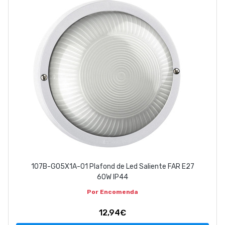
EMPRESA
CONTACTOS
263 710 898
geral@luxivo.pt
107B-G05X1A-01 Plafond de Led Saliente FAR E27
60W IP44
Por Encomenda
12,94€